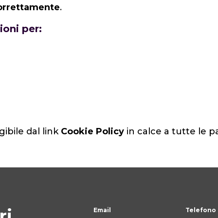
correttamente
.
oni per:
bile dal link
Cookie Policy
in calce a tutte le p
ri
Email
Telefono