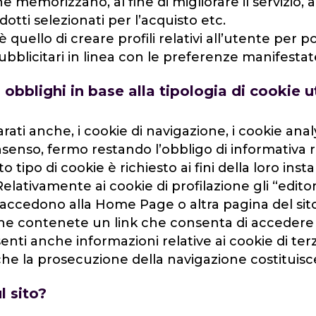
he memorizzano, al fine di migliorare il servizio
dotti selezionati per l’acquisto etc.
è quello di creare profili relativi all’utente per 
bblicitari in linea con le preferenze manifestate
 obblighi in base alla tipologia di cookie ut
ati anche, i cookie di navigazione, i cookie analy
nsenso, fermo restando l’obbligo di informativa re
 tipo di cookie è richiesto ai fini della loro insta
elativamente ai cookie di profilazione gli “edit
 accedono alla Home Page o altra pagina del sit
azione contenete un link che consenta di acceder
enti anche informazioni relative ai cookie di ter
he la prosecuzione della navigazione costituisce 
l sito?